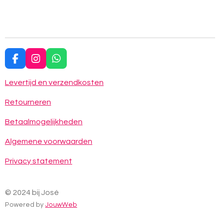
F
I
W
a
n
h
c
s
a
Levertijd en verzendkosten
e
t
t
b
a
s
Retourneren
o
g
A
o
r
p
Betaalmogelijkheden
k
a
p
m
Algemene voorwaarden
Privacy statement
© 2024 bij José
Powered by
JouwWeb