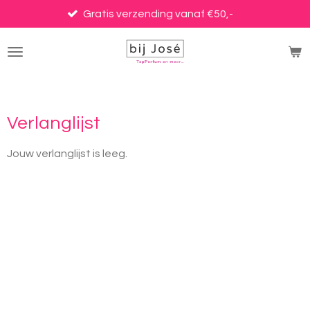
Ga
Gratis verzending vanaf €50,-
direct
naar
de
hoofdinhoud
Verlanglijst
Jouw verlanglijst is leeg.