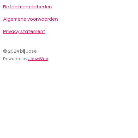
o
r
p
Betaalmogelijkheden
k
a
p
m
Algemene voorwaarden
Privacy statement
© 2024 bij José
Powered by
JouwWeb