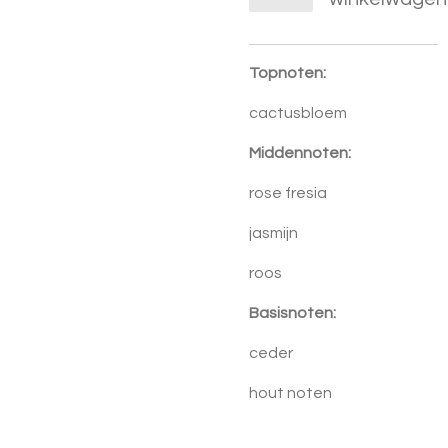
Topnoten:
cactusbloem
Middennoten:
rose fresia
jasmijn
roos
Basisnoten:
ceder
hout noten