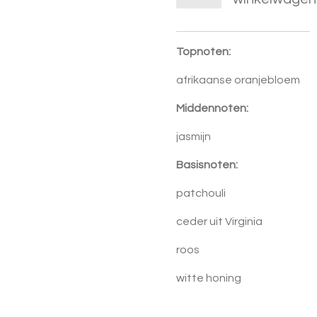
Topnoten:
afrikaanse oranjebloem
Middennoten:
jasmijn
Basisnoten:
patchouli
ceder uit Virginia
roos
witte honing