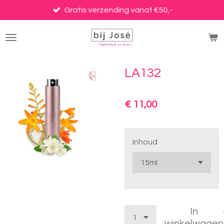
Ga
Gratis verzending vanaf €50,-
direct
naar
de
hoofdinhoud
LA132
€ 11,00
Inhoud
In
winkelwagen