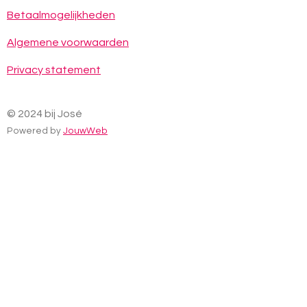
o
r
p
Betaalmogelijkheden
k
a
p
m
Algemene voorwaarden
Privacy statement
© 2024 bij José
Powered by
JouwWeb