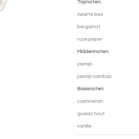
Topnoten:
zwarte bes
bergamot
roze peper
Middennoten:
jasmijn
jasmijn sambac
Basisnoten:
cashmeran
guaiac hout
vanille