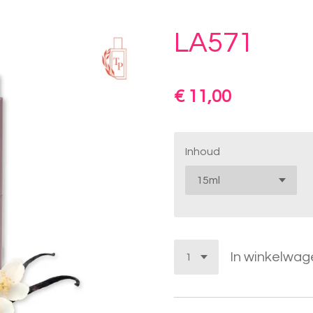
LA571
€ 11,00
Inhoud
In winkelwag