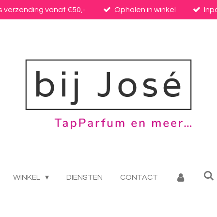
s verzending vanaf €50,-
Ophalen in winkel
Inp
WINKEL
DIENSTEN
CONTACT