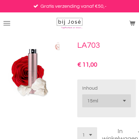
Ga
Gratis verzending vanaf €50,-
direct
naar
de
hoofdinhoud
LA703
€ 11,00
Inhoud
In
winkelwagen