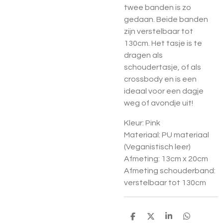
twee banden is zo
gedaan. Beide banden
zijn verstelbaar tot
130cm. Het tasje is te
dragen als
schoudertasje, of als
crossbody en is een
ideaal voor een dagje
weg of avondje uit!
Kleur: Pink
Materiaal: PU materiaal
(Veganistisch leer)
Afmeting: 13cm x 20cm
Afmeting schouderband:
verstelbaar tot 130cm
D
D
S
D