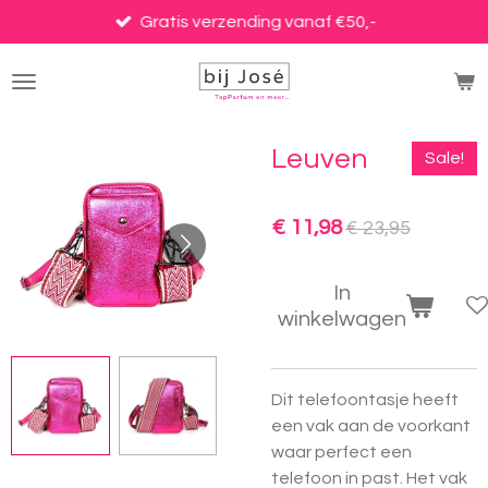
Ga
Gratis verzending vanaf €50,-
direct
naar
de
hoofdinhoud
Leuven
Sale!
€ 11,98
€ 23,95
In
winkelwagen
Dit telefoontasje heeft
een vak aan de voorkant
waar perfect een
telefoon in past. Het vak