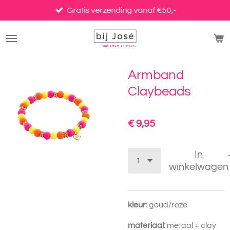
Ga
Gratis verzending vanaf €50,-
direct
naar
de
hoofdinhoud
Armband
Claybeads
€ 9,95
In
winkelwagen
kleur:
goud/roze
materiaal:
metaal + clay