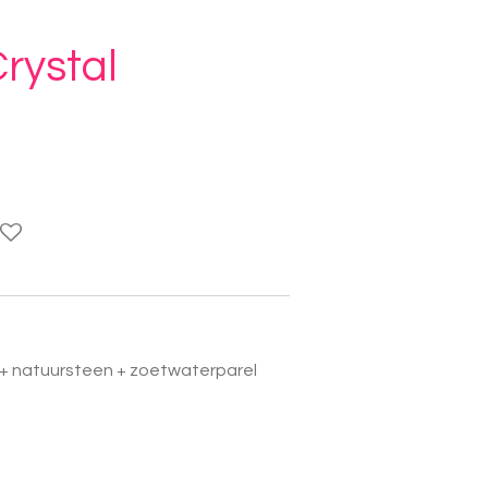
rystal
l + natuursteen + zoetwaterparel