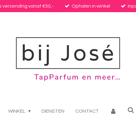
s verzending vanaf €50,-
Ophalen in winkel
Inp
WINKEL
DIENSTEN
CONTACT