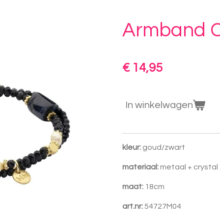
Armband C
€ 14,95
In winkelwagen
kleur:
goud/zwart
materiaal:
metaal + crysta
maat:
18cm
art.nr:
54727M04