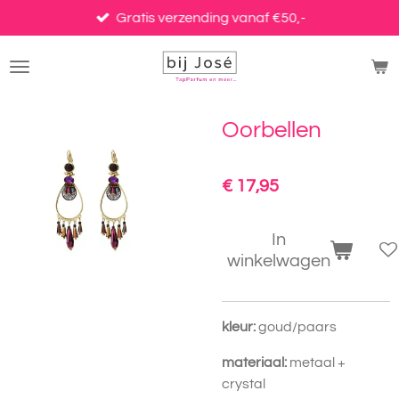
Ga
Gratis verzending vanaf €50,-
direct
naar
de
hoofdinhoud
Oorbellen
€ 17,95
In
winkelwagen
kleur:
goud/paars
materiaal:
metaal +
crystal