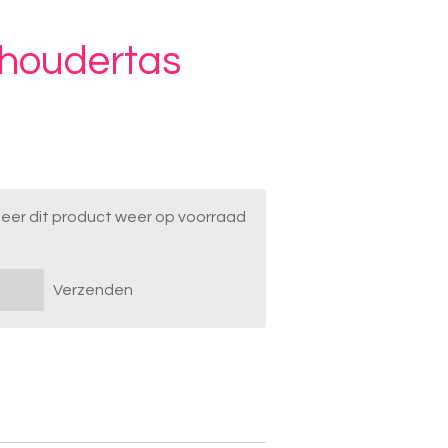
houdertas
er dit product weer op voorraad
Verzenden