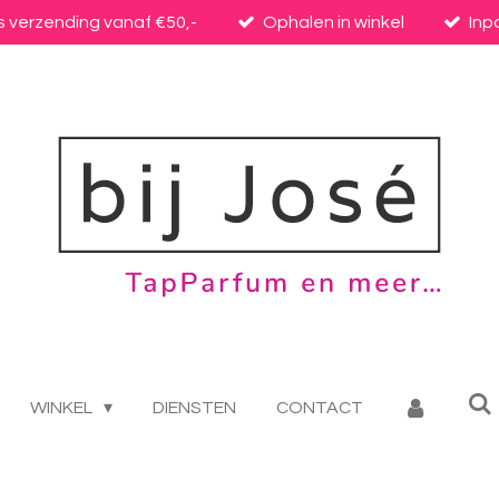
s verzending vanaf €50,-
Ophalen in winkel
Inp
WINKEL
DIENSTEN
CONTACT