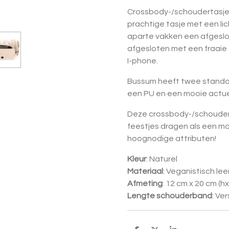
Crossbody-/schoudertasje 
prachtige tasje met een li
aparte vakken een afgeslo
afgesloten met een fraaie 
I-phone.
Bussum heeft twee standa
een PU en een mooie actue
Deze crossbody-/schoudert
feestjes dragen als een mo
hoognodige attributen!
Kleur
: Naturel
Materiaal
: Veganistisch lee
Afmeting
: 12 cm x 20 cm (h
Lengte
schouderband
: Ve