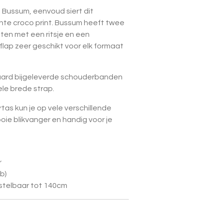
Bussum, eenvoud siert dit
chte croco print. Bussum heeft twee
ten met een ritsje en een
flap zeer geschikt voor elk formaat
ard bijgeleverde schouderbanden
le brede strap.
as kun je op vele verschillende
oie blikvanger en handig voor je
r
xb)
rstelbaar tot 140cm