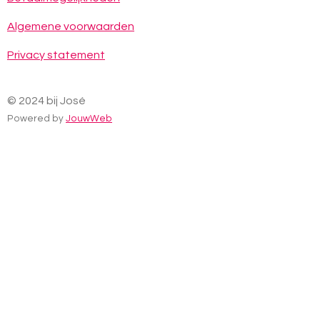
k
a
p
m
Algemene voorwaarden
Privacy statement
© 2024 bij José
Powered by
JouwWeb