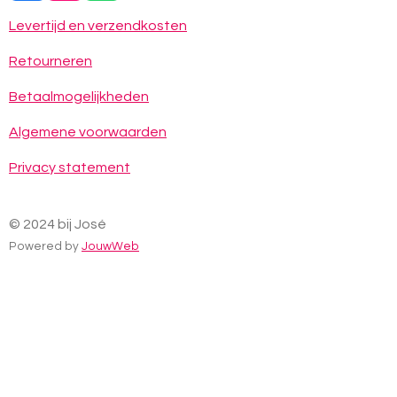
a
n
h
c
s
a
Levertijd en verzendkosten
e
t
t
b
a
s
Retourneren
o
g
A
o
r
p
Betaalmogelijkheden
k
a
p
m
Algemene voorwaarden
Privacy statement
© 2024 bij José
Powered by
JouwWeb