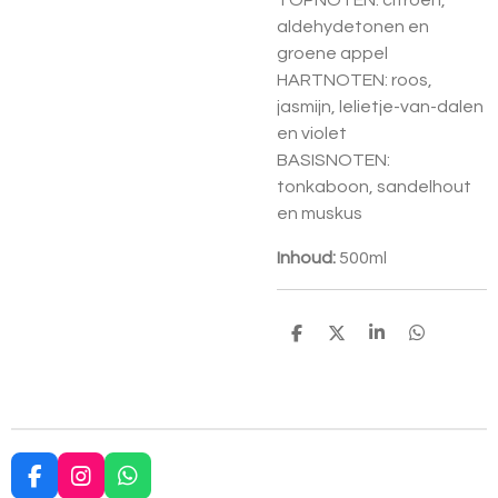
TOPNOTEN: citroen,
aldehydetonen en
groene appel
HARTNOTEN: roos,
jasmijn, lelietje-van-dalen
en violet
BASISNOTEN:
tonkaboon, sandelhout
en muskus
Inhoud:
500ml
D
D
S
D
e
e
h
e
l
e
a
l
e
l
r
e
n
e
n
F
I
W