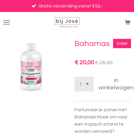
Ga
Gratis verzending vanaf €50,-
direct
naar
de
hoofdinhoud
Bahamas
Sale!
€ 20,00
€ 26,95
In
winkelwagen
Parfumeer je zomer met
Bahamas! Klaar om naar
een tropisch strand te
worden vervoerd?