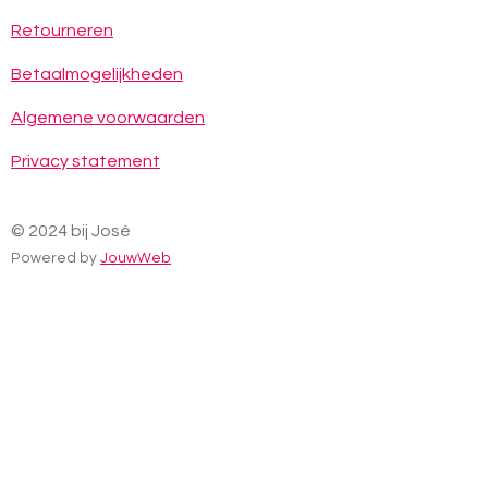
e
t
t
b
a
s
Retourneren
o
g
A
o
r
p
Betaalmogelijkheden
k
a
p
m
Algemene voorwaarden
Privacy statement
© 2024 bij José
Powered by
JouwWeb