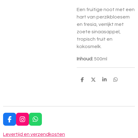
Een fruitige noot met een
hart van perzikbloesem
en fresia, verrijkt met
zoete sinaasappel,
tropisch fruit en
kokosmelk.
Inhoud:
500ml
D
D
S
D
e
e
h
e
l
e
a
l
e
l
r
e
n
e
n
F
I
W
a
n
h
c
s
a
Levertijd en verzendkosten