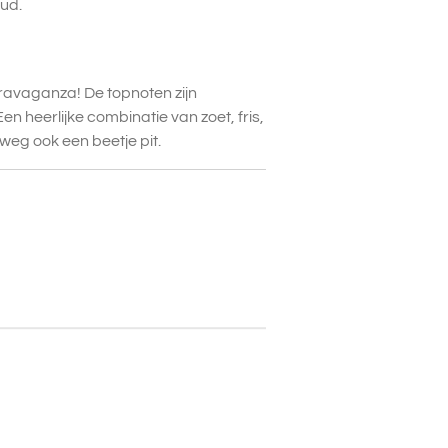
oud.
travaganza! De topnoten zijn
en heerlijke combinatie van zoet, fris,
eg ook een beetje pit.