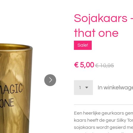
Sojakaars 
that one
Sale!
€ 5,00
€ 10,95
In winkelwag
Een heerlijke geurkaars ge
kaars heeft de geur Silky To
sojakaars wordt gesierd met 