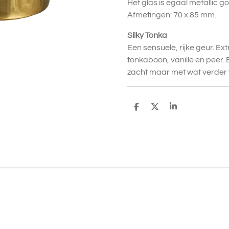
Het glas is egaal metallic g
Afmetingen: 70 x 85 mm.
Silky Tonka
Een sensuele, rijke geur. Ex
tonkaboon, vanille en peer. E
zacht maar met wat verder w
D
D
S
e
e
h
l
e
a
e
l
r
n
e