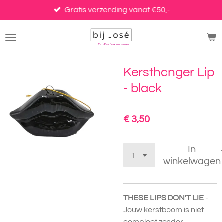
Ga
Gratis verzending vanaf €50,-
direct
naar
de
hoofdinhoud
Kersthanger Lip
- black
€ 3,50
In
winkelwagen
THESE LIPS DON'T LIE
-
Jouw kerstboom is niet
compleet zonder