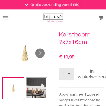
Ga
Gratis verzending vanaf €50,-
direct
naar
de
hoofdinhoud
Kerstboom
7x7x16cm
€ 11,99
In
winkelwagen
Jouw huis heeft zoveel
mogelijk kerstdecoratie
nodig. Wij houden ervan