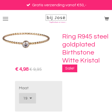
Ga
Gratis verzending vanaf €50,-
direct
naar
de
hoofdinhoud
Ring R945 steel
goldplated
Birthstone
Witte Kristal
Sale!
€ 4,98
€ 9,95
Maat