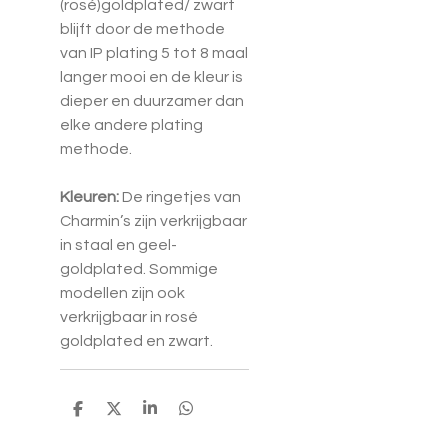
(rosé)goldplated/ zwart
blijft door de methode
van IP plating 5 tot 8 maal
langer mooi en de kleur is
dieper en duurzamer dan
elke andere plating
methode.
Kleuren:
De ringetjes van
Charmin’s zijn verkrijgbaar
in staal en geel-
goldplated. Sommige
modellen zijn ook
verkrijgbaar in rosé
goldplated en zwart.
D
D
S
D
e
e
h
e
l
e
a
l