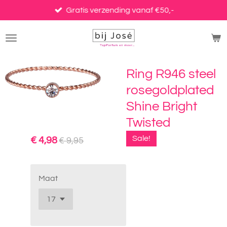
Ga
Gratis verzending vanaf €50,-
direct
naar
de
hoofdinhoud
Ring R946 steel
rosegoldplated
Shine Bright
Twisted
Sale!
€ 4,98
€ 9,95
Maat