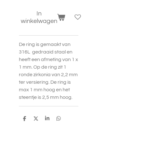
In
winkelwagen
De ring is gemaakt van
316L gedraaid staal en
heeft een afmeting van 1 x
1 mm. Op de ring zit 1
ronde zirkonia van 2,2 mm
ter versiering. De ring is
max 1 mm hoog en het
steentje is 2,5 mm hoog.
D
D
S
D
e
e
h
e
l
e
a
l
e
l
r
e
n
e
n