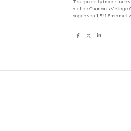
Terug in de tijd maar toch
met de Charmin's Vintage Co
ringen van 1,5*1,5mm met v
D
D
S
e
e
h
l
e
a
e
l
r
n
e