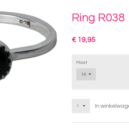
Ring R038
€ 19,95
Maat
In winkelwag