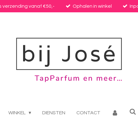
s verzending vanaf €50,-
Ophalen in winkel
Inp
WINKEL
DIENSTEN
CONTACT