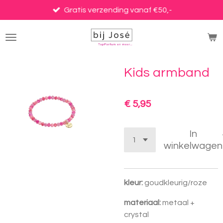
Ga
Gratis verzending vanaf €50,-
direct
naar
de
hoofdinhoud
Kids armband
€ 5,95
In
winkelwagen
kleur:
goudkleurig/roze
materiaal:
metaal +
crystal