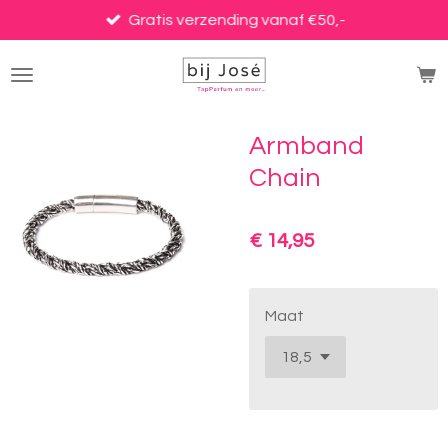
Ga
Gratis verzending vanaf €50,-
direct
naar
de
hoofdinhoud
Armband
Chain
€ 14,95
Maat