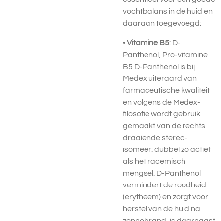
vochtbalans in de huid en
daaraan toegevoegd:
•
Vitamine B5
: D-
Panthenol, Pro-vitamine
B5 D-Panthenol is bij
Medex uiteraard van
farmaceutische kwaliteit
en volgens de Medex-
filosofie wordt gebruik
gemaakt van de rechts
draaiende stereo-
isomeer: dubbel zo actief
als het racemisch
mengsel. D-Panthenol
vermindert de roodheid
(erytheem) en zorgt voor
herstel van de huid na
zonnebrand, is daarnaast