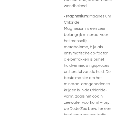
wondhelend.
•
M
agnesium
: Magnesium
Chloride
Magnesium is een zeer
belangrijk mineraal voor
het menselijk
metabolisme, bijv. als
enzymatische co-factor
die betrokken is bij het
huidvernieuwingsproces
en herstel van de huid. De
beste manier om het
mineraal aangeboden te
krijgen is in de Chloride-
vorm, zoals het ook in
zeewater voorkomt – bijv.
de Dode Zee bevat er een
heel hoge concentratie