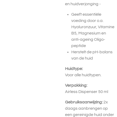
en huidverjonging -
Geeft essentiële
voeding door o.a.
Hyaluronzuur, Vitamine
B5, Magnesium en
anti-ageing Oligo-
peptide
Herstelt de pH-balans
van de huid
Huidtype:
Voor alle huidtypen.
Verpakking:
Airless Dispenser 50 ml
Gebruiksaanwijzing:
2x
daags aanbrengen op
een gereinigde huid onder