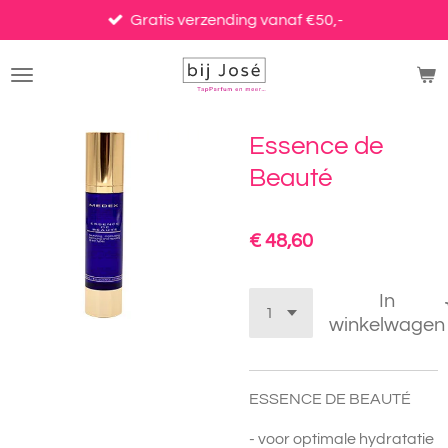
Ga
Gratis verzending vanaf €50,-
direct
naar
de
hoofdinhoud
Essence de
Beauté
€ 48,60
In
winkelwagen
ESSENCE DE BEAUTÉ
- voor optimale hydratatie