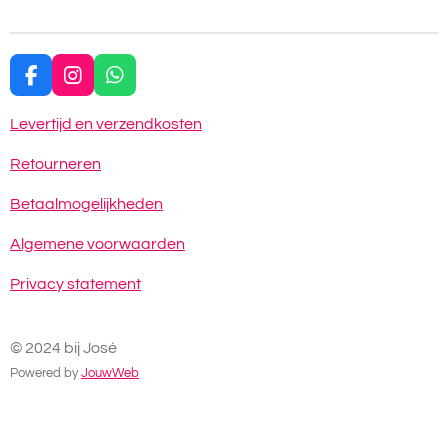
e
l
r
e
n
e
n
F
I
W
a
n
h
c
s
a
Levertijd en verzendkosten
e
t
t
b
a
s
Retourneren
o
g
A
o
r
p
Betaalmogelijkheden
k
a
p
m
Algemene voorwaarden
Privacy statement
© 2024 bij José
Powered by
JouwWeb