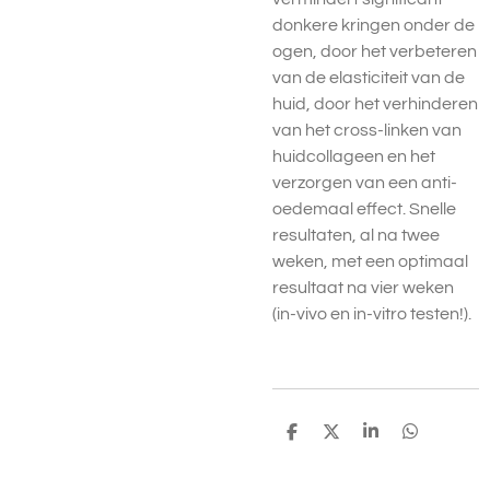
donkere kringen onder de
ogen, door het verbeteren
van de elasticiteit van de
huid, door het verhinderen
van het cross-linken van
huidcollageen en het
verzorgen van een anti-
oedemaal effect. Snelle
resultaten, al na twee
weken, met een optimaal
resultaat na vier weken
(in-vivo en in-vitro testen!).
D
D
S
D
e
e
h
e
l
e
a
l