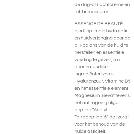
de dag-of nachtcrème en
licht inmasseren.
ESSENCE DE BEAUTÉ
biedt optimale hydratatie
en huidverjonging door de
pH-balans van de huid te
herstellen en essentiële
voeding te geven, o.a.
door natuurlijke
ingrediënten zoals
Hyaluronzuur, Vitamine B5
en het essentiële element
Magnesium. Bevat tevens
het anti-ageing oligo-
peptide “Acetyl
Tetrapeptide-5” dat zorgt
voor het behoud van de
huidelasticiteit.