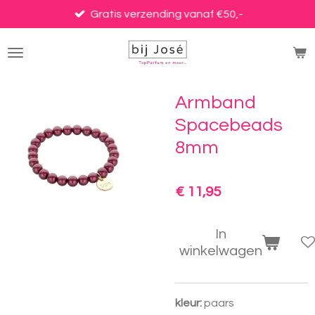
Ga
Gratis verzending vanaf €50,-
direct
naar
de
hoofdinhoud
Armband
Spacebeads
8mm
€ 11,95
In
winkelwagen
kleur:
paars