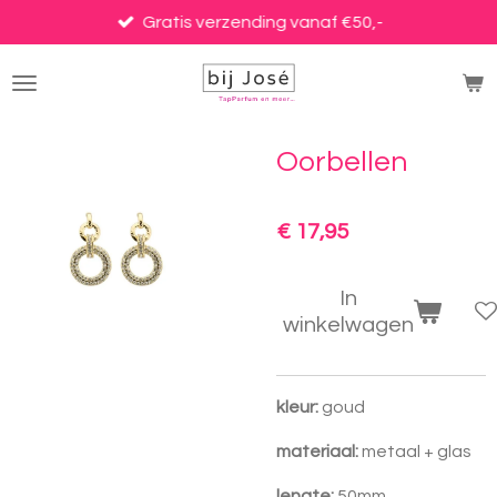
Ga
Gratis verzending vanaf €50,-
direct
naar
de
hoofdinhoud
Oorbellen
€ 17,95
In
winkelwagen
kleur:
goud
materiaal:
metaal + glas
lengte:
50mm