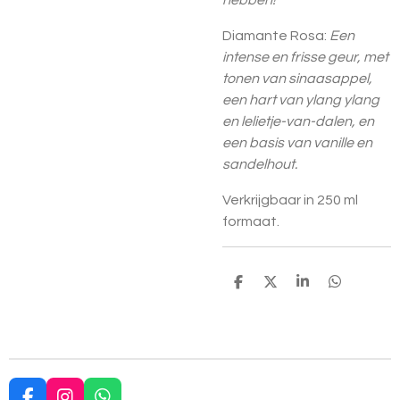
hebben!
Diamante Rosa:
Een
intense en frisse geur, met
tonen van sinaasappel,
een hart van ylang ylang
en lelietje-van-dalen, en
een basis van vanille en
sandelhout.
Verkrijgbaar in 250 ml
formaat.
D
D
S
D
e
e
h
e
l
e
a
l
e
l
r
e
n
e
n