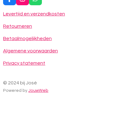
F
I
W
a
n
h
c
s
a
Levertijd en verzendkosten
e
t
t
b
a
s
Retourneren
o
g
A
o
r
p
Betaalmogelijkheden
k
a
p
m
Algemene voorwaarden
Privacy statement
© 2024 bij José
Powered by
JouwWeb