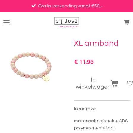
Ga
Gratis verzending vanaf €50,-
direct
naar
de
hoofdinhoud
XL armband
€ 11,95
In
winkelwagen
kleur:
roze
materiaal:
elastiek + ABS
polymeer + metaal