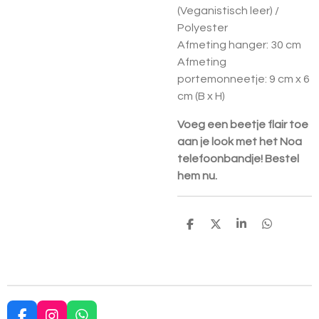
(Veganistisch leer) /
Polyester
Afmeting hanger: 30 cm
Afmeting
portemonneetje: 9 cm x 6
cm (B x H)
Voeg een beetje flair toe
aan je look met het Noa
telefoonbandje! Bestel
hem nu.
D
D
S
D
e
e
h
e
l
e
a
l
e
l
r
e
n
e
n