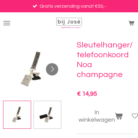
Ga
Gratis verzending vanaf €50,-
direct
naar
de
hoofdinhoud
Sleutelhanger/
telefoonkoord
Noa
champagne
€ 14,95
In
winkelwagen