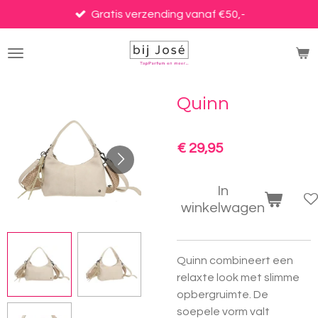
Ga
Gratis verzending vanaf €50,-
direct
naar
de
hoofdinhoud
Quinn
€ 29,95
In
winkelwagen
Quinn combineert een
relaxte look met slimme
opbergruimte. De
soepele vorm valt