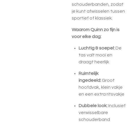
schouderbanden, zodat
je kunt afwisselen tussen
sportief of klassiek.
Waarom Quinn zo fijn is
voor elke dag:
Luchtig & soepel:
De
tas valt mooi en
draagt heerlijk
Ruimtelijk
ingedeeld:
Groot
hoofdvak, klein vakje
en een extra ritsvakje
Dubbele look:
Inclusief
verwisselbare
schouderband