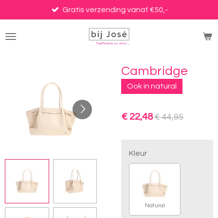
Ga
Gratis verzending vanaf €50,-
direct
naar
de
hoofdinhoud
Cambridge
Ook in natural
€ 22,48
€ 44,95
Kleur
Natural