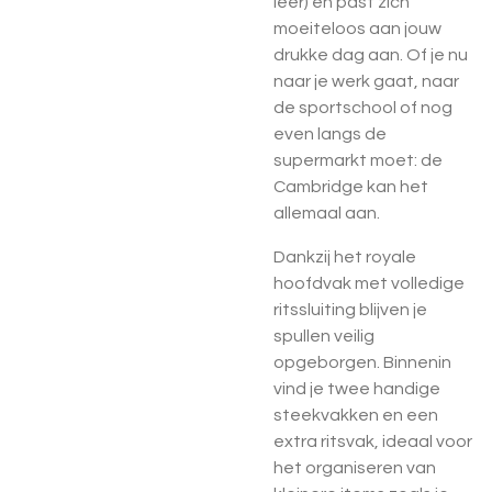
leer)
en past zich
moeiteloos aan jouw
drukke dag aan. Of je nu
naar je werk gaat, naar
de sportschool of nog
even langs de
supermarkt moet: de
Cambridge kan het
allemaal aan.
Dankzij het royale
hoofdvak met
volledige
ritssluiting
blijven je
spullen veilig
opgeborgen. Binnenin
vind je twee handige
steekvakken en een
extra ritsvak, ideaal voor
het organiseren van