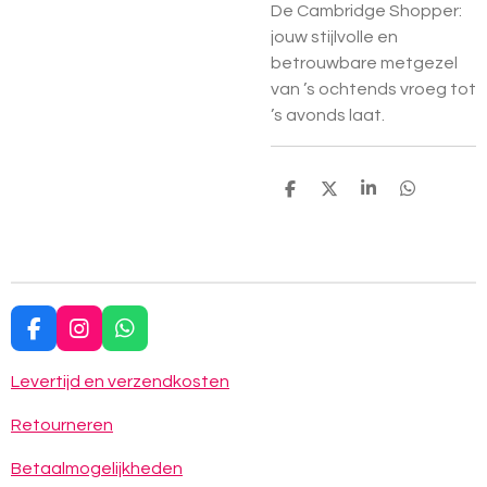
De Cambridge Shopper:
jouw stijlvolle en
betrouwbare metgezel
van ’s ochtends vroeg tot
’s avonds laat.
D
D
S
D
e
e
h
e
l
e
a
l
e
l
r
e
n
e
n
F
I
W
a
n
h
c
s
a
Levertijd en verzendkosten
e
t
t
b
a
s
Retourneren
o
g
A
o
r
p
Betaalmogelijkheden
k
a
p