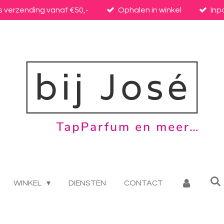
s verzending vanaf €50,-
Ophalen in winkel
Inp
WINKEL
DIENSTEN
CONTACT