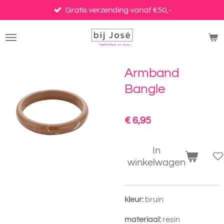
Ga
Gratis verzending vanaf €50,-
direct
naar
de
hoofdinhoud
Armband
Bangle
€ 6,95
In
winkelwagen
kleur:
bruin
materiaal:
resin