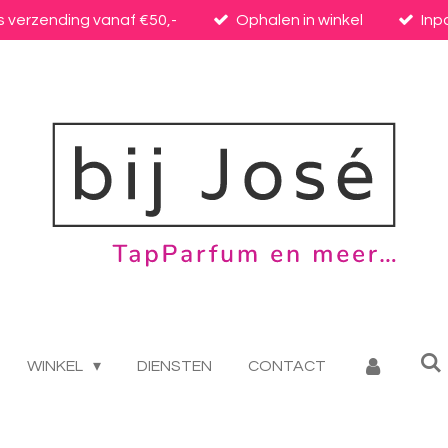
s verzending vanaf €50,-
Ophalen in winkel
Inp
WINKEL
DIENSTEN
CONTACT