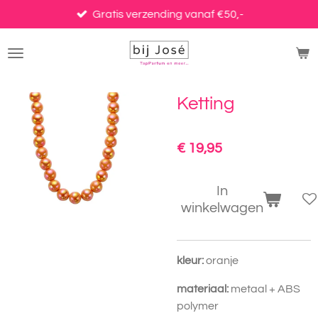
Ga
Gratis verzending vanaf €50,-
direct
naar
de
hoofdinhoud
Ketting
€ 19,95
In
winkelwagen
kleur:
oranje
materiaal:
metaal + ABS
polymer