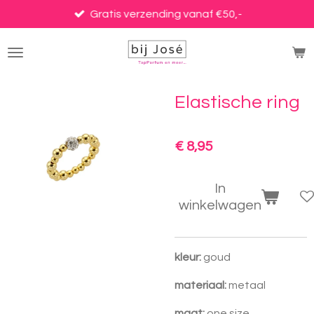
Ga
Gratis verzending vanaf €50,-
direct
naar
de
hoofdinhoud
Elastische ring
€ 8,95
In
winkelwagen
kleur:
goud
materiaal:
metaal
maat:
one size