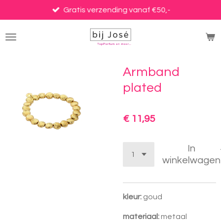
Ga
Gratis verzending vanaf €50,-
direct
naar
de
hoofdinhoud
Armband
plated
€ 11,95
In
winkelwagen
kleur:
goud
materiaal:
metaal