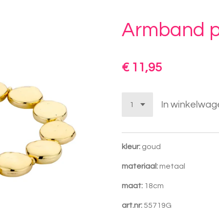
Armband p
€ 11,95
In winkelwag
kleur:
goud
materiaal:
metaal
maat:
18cm
art.nr:
55719G