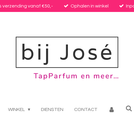
s verzending vanaf €50,-
Ophalen in winkel
Inp
WINKEL
DIENSTEN
CONTACT