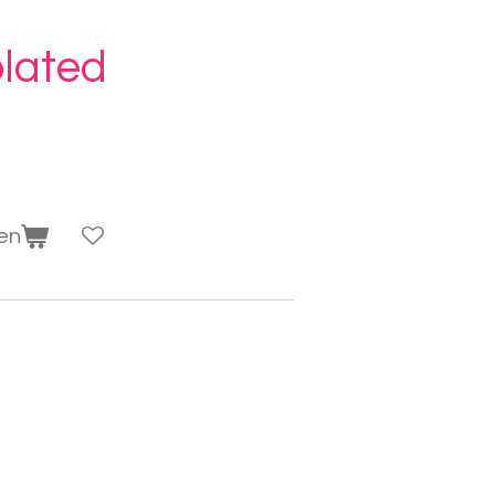
lated
en