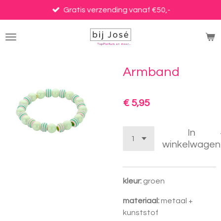
Ga
Gratis verzending vanaf €50,-
direct
naar
de
hoofdinhoud
Armband
€ 5,95
In
winkelwagen
kleur:
groen
materiaal:
metaal +
kunststof